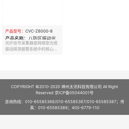
产品型号：
CVC-Z8000-8
产品名称：
八防区振动光
光纤信号采集器是网络型光缆
纤主机
振动探测报警系统中的核心部
分，挂接在控制室外主要用于
采集振动传感光缆经过外力振
动后产生的光信号，并对该信
号进行分析处理，提取信号的
特制值，通过通讯光缆传输到
工控机上进行进一步的分析处
COPYRIGHT ©2010-2020 神州太讯科技有限公司 All Right
理。采集器内部结构采用模块
Reserved
京ICP备05044001号
化设计维护简单方便，真对寒
咨询热线：010-65585366/010-65585367/010-65585387；传
冷的区域采集器内部还增设了
真：010-65585389；400-6779-110
自加模块可以使采集器内部的
温度保持在一个恒定不变。