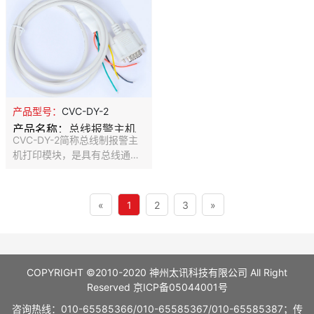
个有线防区，16个无线防区，
无杂音，抗干扰性强。 4、 采
有线、无线兼容，有线防区都
用后备式拨号设计，占线自动
采用了双防区技术。 ● 兼容性
切换到另外一个号码，可设置
强：采用国际标准安定宝
三组报警号码。 5、 采用自复
Contact ID通讯协议及
位红外大按键，一键即可触发
DTMF4+2，CVC通讯协议，
报警并自动复位。 6、 采用大
完全兼容市面上多种警讯中心
功率红色闪灯设计，报警后自
接收机。 ● 主机具备内部万年
动旋转警情提示。 7、 采用内
产品型号：
CVC-DY-2
历日期时钟（年误差5分钟以
置后备电池设计，在无市电情
产品名称：
总线报警主机
内），并通过键盘LCD显示，
况下仍准确报警。
CVC-DY-2简称总线制报警主
也可通过LED键盘查看。 ● 可
打印机模块
机打印模块，是具有总线通讯
配输出模
功能的打印设备，可以实现报
警信息的实时打印功能，非常
实用。适合用于CVC系列总线
«
1
2
3
»
报警主机。
COPYRIGHT ©2010-2020 神州太讯科技有限公司 All Right
Reserved
京ICP备05044001号
咨询热线：010-65585366/010-65585367/010-65585387；传