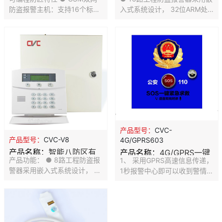
主机
有线报警主机
防盗报警主机：支持16个标准
入式系统设计， 32位ARM处
接线防区，16个无线防区，有
理器，更快运行速度，超大的
线防区都采用了双防区技术。
容量设计。 ● 支持16个有线
● 每个接线防区均可设置为包
防区，16个无线防区，有线、
括立即、出入口、、内部防
无线兼容，有线防区都采用了
区、24小时、火警、紧急、煤
双防区技术。 ● 兼容性强：采
气、24小时 医疗、24小时劫
用国际标准安定宝Contact ID
持、防拆、锁匙布撤防、门铃
通讯协议及DTMF4+2通讯协
12种类型之一。 强大的系统控
议，完全兼容市面上多种警讯
制能力 ● GSM双网防盗报警
中心接收机。 ● 主机具备内部
主机采用嵌入式系统设计， 32
万年历日期时钟（年误差5分
位ARM处理器，更快运行速
钟以内），并通过键盘LCD显
产品型号：
CVC-
度，超大的容量设计。 ● 主机
示，也可通过LED键盘查看。
产品型号：
CVC-V8
4G/GPRS603
具备内部万年历日期时钟（年
● 可配输出模块，可以自定义
产品名称：
智能八防区有
产品名称：
4G/GPRS一键
误差5分钟以内），并通过键
输出方式：联动输出；远程控
产品功能： ● 8路工程防盗报
1、 采用GPRS高速信息传递，
盘LCD显示，也可通过LED键
制输出（主要用在联动监控，
线报警主机
报警联网主机
警器采用嵌入式系统设计， 32
1秒报警中心即可以收到警情信
盘查看。
控制家电、灯等）
位ARM处理器，可以外接32个
息。 2、 采用GSM双向对讲电
键盘，更快运行速度，超大的
路，拨号迅速，6秒钟直接拨
容量设计，可以外接LED显示
通110接警电话。 3、 采用
屏，显示报警信息。 ● 支持8
GSM免提数字通道，声音清晰