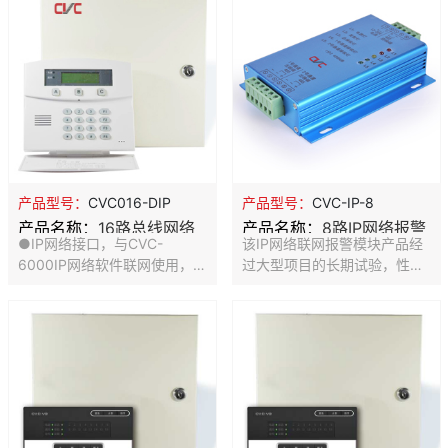
探测器，烟雾探测器，门磁探
探测器，烟雾探测器，门磁探
测器，紧急按钮等）的信号转
测器，紧急按钮等)的信号转换
换成继 电器开关量信号输出。
成继 电器开关量信号输出。可
可以根据客户需要定做多路无
以根据客户需要定做多路无线
线转有线模块。4路相对独立
转有线模块。1路相对独立的转
的转换组。 4路继电器输出，
换组。 1路继电器输出，常闭/
常闭/常开可选。支持KEELOQ
常开可选。支持KEELOQ滚动
滚动码格式无线信号。自动学
码格式无线信号。自动学习对
习对码。
码。
产品型号：
CVC016-DIP
产品型号：
CVC-IP-8
产品名称：
16路总线网络
产品名称：
8路IP网络报警
●IP网络接口，与CVC-
该IP网络联网报警模块产品经
报警主机
模块
6000IP网络软件联网使用，也
过大型项目的长期试验，性能
可提供网络接口协议与第三方
非常稳定可靠。 可以提供服务
平台集成使用。 ●16路485总
器端软件开发支持，高达一万
线制防盗报警器采用嵌入式系
套设备联网在线服务器端设计
统设计，32位ARM处理器，更
能力。 全部使用正品进口芯
快运行速度，超大的容量设
片，产品大批量生产，使用机
计。 ●1个专用键盘接口，专
器贴片和波峰焊工艺，品质保
用于接键盘、打印机模块、联
证。 先进的硬件方案，更低成
动控制板等输出设备，报警处
本，可以给你更合适的价格。