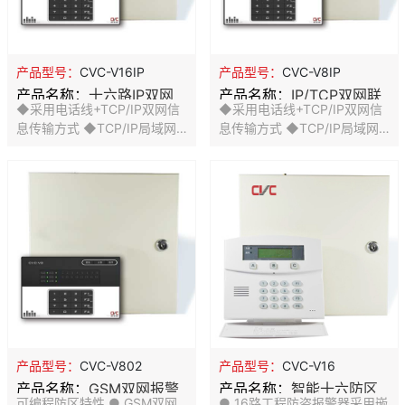
理速度加快。 ●2个通讯接
不采用任何操作系统，从底层
口，实现了双总线，在不加任
完全自主开发，已经广泛应用
何中继器的情况下可以传输
于北京、江苏大型小区联网报
2400m。 ●16路485总线制
警项目，更高的可靠性，更佳
产品型号：
CVC-V16IP
产品型号：
CVC-V8IP
防盗报警器可接16个扩展模
的实时性。
产品名称：
十六路IP双网
产品名称：
IP/TCP双网联
块，最多可扩展128个防区。
◆采用电话线+TCP/IP双网信
◆采用电话线+TCP/IP双网信
●1路750mA辅助输出；1个带
联网报警器
网报警器
息传输方式 ◆TCP/IP局域网
息传输方式 ◆TCP/IP局域网
电
和广域网都能传输，到世界各
和广域网都能传输，到世界各
地传输时间小于2秒 ◆能够通
地传输时间小于2秒 ◆能够通
过固定IP或域名的方式找到远
过固定IP或域名的方式找到远
程的报警中心 ◆网络双向时时
程的报警中心 ◆网络双向时时
通讯功能，中心能通过网络对
通讯功能，中心能通过网络对
主机进行远程布撤 ◆时时心跳
主机进行远程布撤 ◆时时心跳
检测技术，永不死机，一直在
检测技术，永不死机，一直在
线 ◆电话线 “零话费”布撤防中
线 ◆电话线 “零话费”布撤防中
心通讯功能，TCP/IP网络信息
心通讯功能，TCP/IP网络信息
高速传输 ◆电话远程控制和远
高速传输 ◆电话远程控制和远
程电话编程功能 ◆有线智能防
程电话编程功能 ◆有线智能防
区功能，真正从源头解决误报
区功能，真正从源头解决误报
产品型号：
CVC-V802
产品型号：
CVC-V16
问题 ◆铁箱+键盘方式，最多
问题 ◆铁箱+键盘方式，最多
产品名称：
GSM双网报警
产品名称：
智能十六防区
可以扩展6个键盘
可以扩展6个键盘
可编程防区特性 ● GSM双网
● 16路工程防盗报警器采用嵌