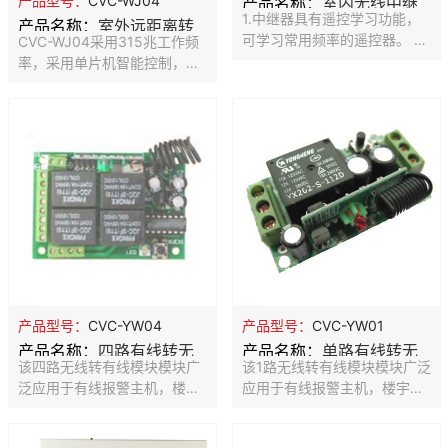
产品型号：
CVC-WJ04
产品名称：
室内无线中继
求助报警按钮的警情可自定义
辅助输出。
1.中继器具有遥控学习功能，
产品名称：
室外远距离转
器
修改，比如可改成为：暴力，
可学习常用频率的遥控器。 2.
CVC-WJ04采用315兆工作频
发器
火灾，地震，空袭等功能。
一台中继器可转发36个各种无
率，采用单片机智能控制，防
线探测器、遥控器信号，温度
区实时扫描，可精确判断并处
报警器、断停电报警器、发射
理待警、报警、故障状态。采
器等各种报警器的报警信号。
用防水设计可室外使用。使用
3.使各种无线探测器、发射
本机可避免因有线长距离供电
器、报警器，发射的报警信
造成对射电压过低、节约材料
号，达到2000米，启动报警器
及人工费用。本机应用于无线
主机报警。
探测器及其无线主机的无线转
发，配合CVC-H+或者CVC-
WJX使用，转发距离可以达到
2公里。
产品型号：
CVC-YW04
产品型号：
CVC-YW01
产品名称：
四路有线转无
产品名称：
单路有线转无
该四路无线转有线模块模块广
该1路无线转有线模块模块广泛
线模块
线模块
泛应用于有线报警主机，楼宇
应用于有线报警主机，楼宇对
对讲等有线设备扩展无线探测
讲等有线设备扩展无线探测
器， 将无线探测器（如：红外
器， 将无线探测器(如：红外