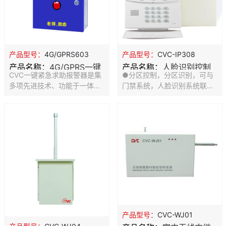
产品型号：
4G/GPRS603
产品型号：
CVC-IP308
产品名称：
4G/GPRS一键
产品名称：
人脸识别控制
CVC一键紧急求助报警器是集
●分区控制，分区识别，可与
报警器
主机
多项先进技术、功能于一体的
门禁系统，人脸识别系统联动
卓越的智能安全技术防范产
输出。 ●16路485总线制防盗
品。防盗报警系统由报警主
报警器采用嵌入式系统设计，
机、遥控器、报警喇叭、等组
32位ARM处理器，更快运行速
成。触发相应按钮，即可触发
度，超大的容量设计。 ●1个
报警喇叭长鸣，可通过遥控关
专用键盘接口，专用于接键
闭喇叭，安装方便、操作简捷
盘、打印机模块、联动控制板
广泛应用于各种学校，金融营
等输出设备，报警处理速度加
业场所、各种仓库、商业店
快。 ●2个通讯接口，实现了
铺、写字楼办公室、企事业单
双总线，在不加任何中继器的
位、家庭等安防系统中。可定
情况下可以传输2400m。
制多种功能，如GSM功能，无
●16路485总线制防盗报警器
线联网功能等，主机面板自带
可接16个扩展模块，最多可扩
产品型号：
CVC-WJ01
一键紧急报警按钮，每个紧急
展128个防区。 ●1路750mA