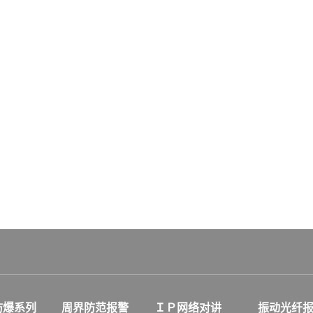
防爆系列
周界防范报警
ＩＰ网络对讲
振动光纤