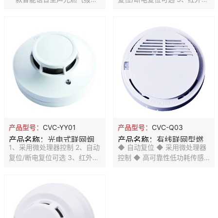
器，采用进口芯片，智能控
电传感器 4、联网输出N.C. /
制，微处理器，内置语音驱动
N.O.可选 5、LED指示报警
芯片，可显示燃气浓度。探测
6、金属屏蔽罩，抗电磁干扰
器选用高稳定性催化燃烧式传
7、环境适应性强 8、SMT工
感器,具有稳定性高,灵敏度漂
艺制造， 稳定性强 9、防尘、
移小等特点。采用数码管显示
防虫、抗白光干扰设计
报警浓度,探测器可工作电压范
围在AC100V-AC240V之间,并
具备安装后备电池的功能,可使
用9V镍氢充电电池。本产品应
用于有可能产生可燃气体泄漏
的场所，通过配置报警控制主
产品型号：
CVC-YY01
产品型号：
CVC-Q03
机可实现不同功能的联网报警
产品名称：
光电式联网烟
产品名称：
有线联网型燃
应用。
1、采用微处理器控制 2、自动
◆ 自动复位 ◆ 采用微处理器
雾探测器
气探测器
复位/断电复位可选 3、红外光
控制 ◆ 高可靠性低功耗传感
电传感器 4、联网输出N.C. /
器 ◆ 故障自动检测指示 ◆ 探
N.O.可选 5、LED指示报警
测天然气 ◆ SMT工艺制造，
6、金属屏蔽罩，抗电磁干扰
稳定性强 ◆ 有线联网 工作电
7、环境适应性强 8、SMT工
压:DC12V
艺制造， 稳定性强 9、防尘、