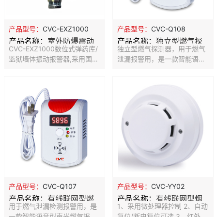
品,简而言之, 微震动探测器特
装，稳定可靠，可识别风雨天
殊的设计, 警报信号可由单一
气和人为干扰破坏报警。 ◆本
振动幅度达到一定程度,或在一
产品适用于所有可能因敲、
产品型号：
CVC-Q108
产品型号：
CVC-EXZ1000
定时间限制幅度内把多个不同
砸、钻、撬等被破坏的设备，
产品名称：
独立型燃气探
产品名称：
室外防爆震动
大小的振动信号累积起来计算,
（如玻璃、钢板、及钢板所制
独立型燃气探测器，用于燃气
CVC-EXZ1000数位式弹药库/
未达一定幅度的微弱信号将他
造的设备）；专业为周界栅栏
测器
探测器
泄漏报警用，是一款智能语音
监狱墙体振动报警器,采用国际
去除, 以减少误报产生,只有强
墙体，弹药库墙体，博物馆文
型声光燃气报警器，采用进口
先进的声波传感原理,利用高灵
烈
物，玻璃破碎等振动的探测。
芯片，智能控制，微处理器，
敏压电振动元件,同时侦测双向
◆本
内置语音驱动芯片，可显示燃
振动信号, 提高侦测灵敏度比
气浓度。探测器选用高稳定性
一般高出1倍, 再经过特别设计
催化燃烧式传感器,具有稳定性
的滤波器,彻底防止打雷、鞭炮
高,灵敏度漂移小等特点，带浓
及汽车喇叭等干扰因素,大大降
度显示功能。
低误报现象。本產品适用于所
有经过振动破坏的设备,如水泥
墙、砖墙、玻璃、钢板、及铁
板所制成的产品
产品型号：
CVC-Q107
产品型号：
CVC-YY02
产品名称：
有线联网型燃
产品名称：
有线联网型烟
用于燃气泄漏检测报警用，是
1、采用微处理器控制 2、自动
气探测器
雾探测器
一款智能语音型声光燃气报警
复位/断电复位可选 3、红外光