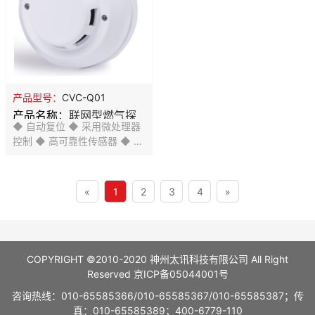
防虫、抗白光干扰设计
产品型号：
CVC-Q01
产品名称：
联网型燃气探
◆ 自动复位 ◆ 采用微处理器
测器
控制 ◆ 高可靠性传感器 ◆ 故
障自动检测指示 ◆ 探测天然
气、液化石油气 ◆ SMT工艺
制造， 稳定性强
«
1
2
3
4
»
COPYRIGHT ©2010-2020 神州太讯科技有限公司 All Right
Reserved
京ICP备05044001号
咨询热线：010-65585366/010-65585367/010-65585387；传
真：010-65585389；400-6779-110