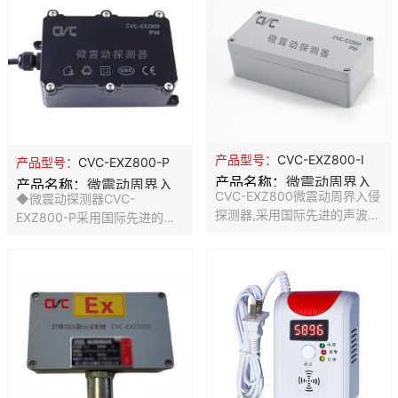
决电路板温度问题，测量精度
题，测量精度更高，响应速度
更高，响应速度更快。采用瑞
更快。
士进口二代传感器探头，确保
产品优异的测量性能。RS485
信号输出，通信距离最大可达
1200 米（实测）。
产品型号：
CVC-EXZ800-I
产品型号：
CVC-EXZ800-P
产品名称：
微震动周界入
产品名称：
微震动周界入
CVC-EXZ800微震动周界入侵
◆微震动探测器CVC-
侵报警器
侵探测器
探测器,采用国际先进的声波传
EXZ800-P采用国际先进的声
感原理,利用高灵敏压电振动元
波传感原理，使用高灵敏度压
件,同时侦测双向振动信号, 提
电振动元件，同时检测高、低
高侦测灵敏度比一般高出1倍,
频震动信号，使本产品灵敏度
再经过特别设计的滤波器,彻底
高出普通产品1倍；同时经过特
防止打雷、鞭炮及汽车喇叭等
殊设计的滤波技术，能更有效
干扰因素,大大降低误报现象。
防止打雷、鞭炮及其他干扰因
本产品适用于所有经过震动破
素的影响，大大降低误报现
坏的设备,如水泥墙、砖墙、玻
象。 ◆扛高压设计，抗严寒和
璃、钢板、及铁板所制成的产
高温，适应野外复杂环境安