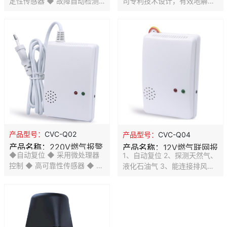
定性传感器 ◆ 故障自动检测
司专利技术设计，有效地解决
功能 ◆ 采用SMT工艺制造 ◆
漏报、误报现象。 2. 联网信号
精美时尚ABS外壳 ◆ 探测天
有 NO 、 NC 和电平输出方
然气、煤气、液化石油气
式。可利用联网信号启动排风
扇、电磁阀。 3. 适合与大多数
弱电控制系统(防盗报警、楼宇
对讲、三表远传等)配套使用
4. 高稳定性、持久耐用性 5.
壁挂式安装， 造型美观、 6.
警情排除自动复位 7.使用范围
广 依用户自身需要可联网使
用，也可单独使用
产品型号：
CVC-Q02
产品型号：
CVC-Q04
产品名称：
220V燃气报警
产品名称：
12V燃气联网报
◆自动复位 ◆ 采用微处理器
1、自动复位 2、探测天然气、
器
警器
控制 ◆ 高可靠性传感器 ◆ 故
液化石油气 3、能连接排风
障自动检测指示 ◆ 探测天然
扇、电磁阀、常闭和常开信号
气、液化石油气 ◆ SMT工艺
输出
制造， 稳定性强 ◆ 有线 联网
工作电压:AC220V ◆ 可联动
机械手,电磁阀,排风扇 ◆ 无线