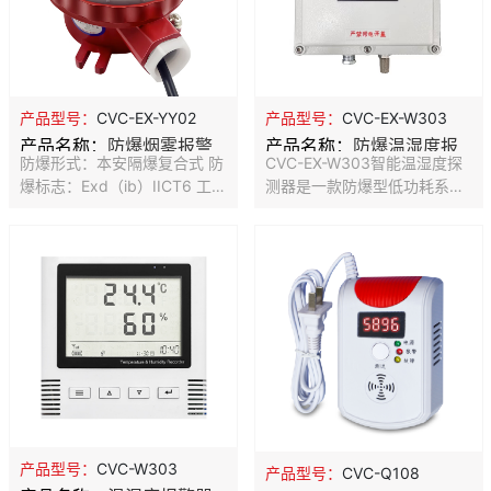
产品型号：
CVC-EX-W303
产品型号：
CVC-EX-YY02
产品名称：
防爆温湿度报
产品名称：
防爆烟雾报警
CVC-EX-W303智能温湿度探
防爆形式：本安隔爆复合式 防
警器
器
测器是一款防爆型低功耗系列
爆标志：Exd（ib）IICT6 工作
温湿度变送器，平时功耗低于
电压：DC12V 监视电流：
0.4W。低功耗和独特风道设
≤0.12mA 报警电流：
计，完全解决电路板温度问
10mA≤I≤30mA 响应阈值：
题，测量精度更高，响应速度
0.10dB/m~0.27dB/m 报警复
更快。
位：断电重启 最高风速：
7.6m/s(1500fpm)
产品型号：
CVC-W303
产品型号：
CVC-Q108