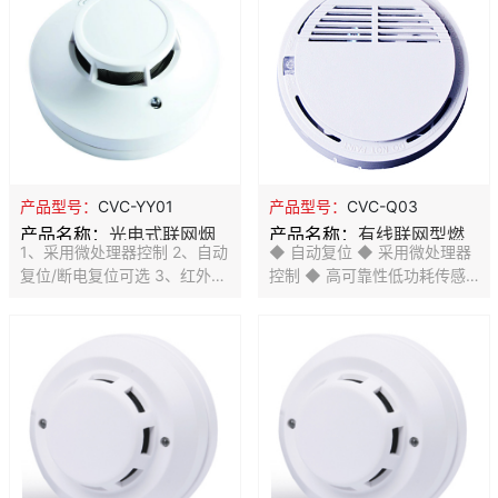
器选用高稳定性催化燃烧式传
7、环境适应性强 8、SMT工
感器,具有稳定性高,灵敏度漂
艺制造， 稳定性强 9、防尘、
移小等特点。采用数码管显示
防虫、抗白光干扰设计
报警浓度,探测器可工作电压范
围在AC100V-AC240V之间,并
具备安装后备电池的功能,可使
用9V镍氢充电电池。本产品应
用于有可能产生可燃气体泄漏
的场所，通过配置报警控制主
产品型号：
CVC-YY01
产品型号：
CVC-Q03
机可实现不同功能的联网报警
产品名称：
光电式联网烟
产品名称：
有线联网型燃
应用。
1、采用微处理器控制 2、自动
◆ 自动复位 ◆ 采用微处理器
雾探测器
气探测器
复位/断电复位可选 3、红外光
控制 ◆ 高可靠性低功耗传感
电传感器 4、联网输出N.C. /
器 ◆ 故障自动检测指示 ◆ 探
N.O.可选 5、LED指示报警
测天然气 ◆ SMT工艺制造，
6、金属屏蔽罩，抗电磁干扰
稳定性强 ◆ 有线联网 工作电
7、环境适应性强 8、SMT工
压:DC12V
艺制造， 稳定性强 9、防尘、
防虫、抗白光干扰设计