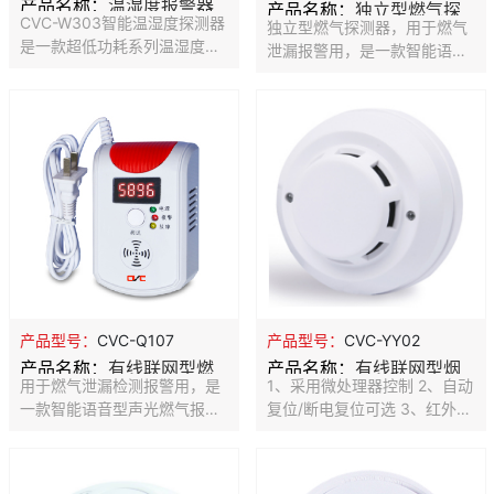
产品名称：
温湿度报警器
产品名称：
独立型燃气探
CVC-W303智能温湿度探测器
独立型燃气探测器，用于燃气
测器
是一款超低功耗系列温湿度变
泄漏报警用，是一款智能语音
送器，平时功耗低于 0.04W，
型声光燃气报警器，采用进口
不到同类产品十分之一。超低
芯片，智能控制，微处理器，
功耗和独特风道设计，完全解
内置语音驱动芯片，可显示燃
决电路板温度问题，测量精度
气浓度。探测器选用高稳定性
更高，响应速度更快。采用瑞
催化燃烧式传感器,具有稳定性
士进口二代传感器探头，确保
高,灵敏度漂移小等特点，带浓
产品优异的测量性能。RS485
度显示功能。
信号输出，通信距离最大可达
1200 米（实测）。
产品型号：
CVC-Q107
产品型号：
CVC-YY02
产品名称：
有线联网型燃
产品名称：
有线联网型烟
用于燃气泄漏检测报警用，是
1、采用微处理器控制 2、自动
气探测器
雾探测器
一款智能语音型声光燃气报警
复位/断电复位可选 3、红外光
器，采用进口芯片，智能控
电传感器 4、联网输出N.C. /
制，微处理器，内置语音驱动
N.O.可选 5、LED指示报警
芯片，可显示燃气浓度。探测
6、金属屏蔽罩，抗电磁干扰