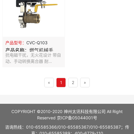
315和433频率可选
产品型号：
CVC-Q103
产品名称：
燃气机械手
抗电磁干扰，无火花设计 带自
动、手动转换离合器 耐
压:DC600V 扭矩40kg.cm 绝
缘电阻:&gt;20MΩ
«
1
2
»
COPYRIGHT ©2010-2020 神州太讯科技有限公司 All Right
Reserved
京ICP备05044001号
咨询热线：010-65585366/010-65585367/010-65585387；传
真：010-65585389；400-6779-110