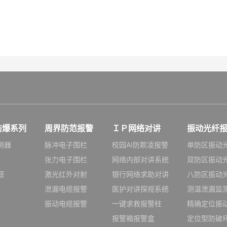
防爆系列
周界防范报警
ＩＰ网络对讲
振动光纤
测器
脉冲电子围栏
校园AI防欺凌报警
单防区振动
张力电子围栏
网络内部对讲系统
双防区振动
钮
激光红外对射
银行网络求助对讲
八防区振动
泄漏电缆报警
医护对讲探视系统
测温泄漏监
振动电缆报警
一键求救报警柱
精确定位振
报警箱报警盒
定位型防破